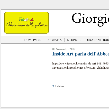
HOMEPAGE
BIOGRAFIA
LE OPERE
FORATTINI PRO
08 Novembre 2017
Inside Art parla dell'Abbec
https://www.facebook.com/Inside-Art-141
MvulqM90nhmJOd99vE3YfcNZLm_2hdnthOJe
Indietro