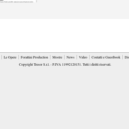
Le Opere
Forattini Production
Mostre
News
Video
Contatti e Guestbook
Di
Copyright Tresor S.r.l. - P.IVA 11992120151. Tutti i diritti riservati.