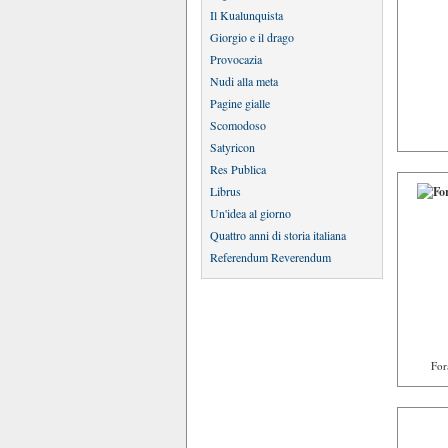
Il Kualunquista
Giorgio e il drago
Provocazia
Nudi alla meta
Pagine gialle
Scomodoso
Satyricon
Res Publica
Librus
Un'idea al giorno
Quattro anni di storia italiana
Referendum Reverendum
Fora