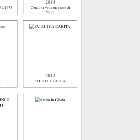
2014
AL 1973
C'era una volta un pezzo di
legno
2012
o
FATECI LA CARITA'