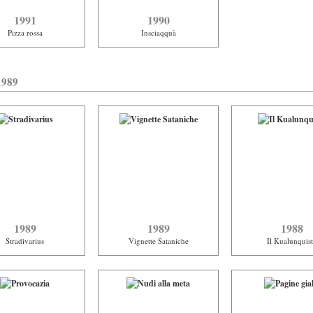
1991
1990
Pizza rossa
Insciaqquà
1989
1989
1989
1988
Stradivarius
Vignette Sataniche
Il Kualunquis