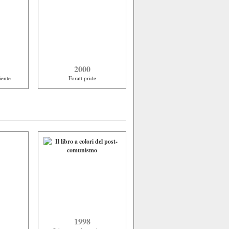
2000
iente
Foratt pride
1998