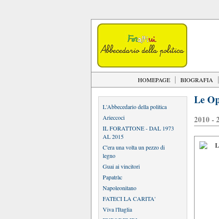
HOMEPAGE
BIOGRAFIA
Le Op
L'Abbecedario della politica
Arieccoci
2010 - 
IL FORATTONE - DAL 1973
AL 2015
C'era una volta un pezzo di
legno
Guai ai vincitori
Papatràc
Napoleonitano
FATECI LA CARITA'
Viva l'Itaglia