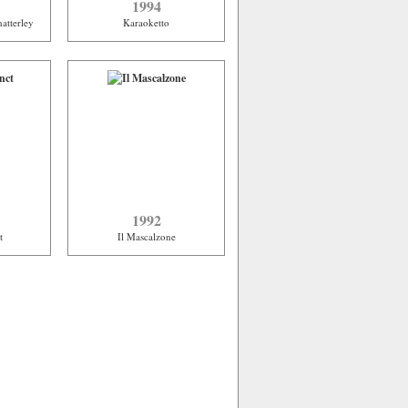
1994
atterley
Karaoketto
1992
t
Il Mascalzone