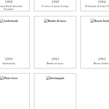
1995
1995
1994
anni Paolo Secondo
Và dove ti porta il rospo
Il Garante di Lady Ch
Forattini
1993
1993
1993
Andreàcula
Benito di tacco
Bossic Instinc