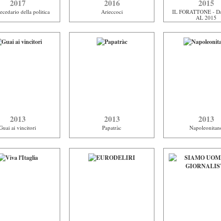
2017
2016
2015
cedario della politica
Arieccoci
IL FORATTONE - D
AL 2015
2013
2013
2013
Guai ai vincitori
Papatràc
Napoleonitan