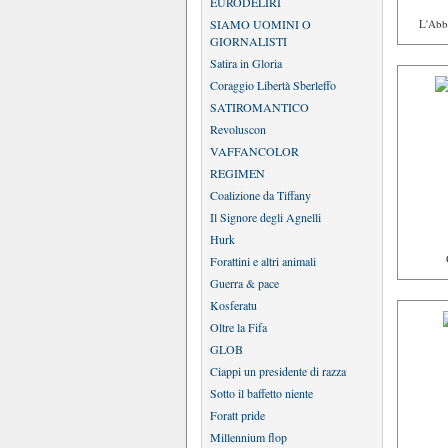
EURODELIRI
SIAMO UOMINI O
L'Abbe
GIORNALISTI
Satira in Gloria
Coraggio Libertà Sberleffo
SATIROMANTICO
Revoluscon
VAFFANCOLOR
REGIMEN
Coalizione da Tiffany
Il Signore degli Agnelli
Hurk
Forattini e altri animali
Guerra & pace
Kosferatu
Oltre la Fifa
GLOB
Ciappi un presidente di razza
Sotto il baffetto niente
Foratt pride
Millennium flop