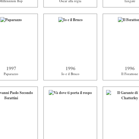
Millennium flop
Oscar alla regia
Taxgate
1997
1996
1996
Paparazzo
Io e il Bruco
Il Forattone