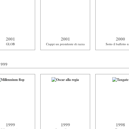
2001
2001
2000
GLOB
Ciappi un presidente di razza
Sotto il baffetto n
1999
1999
1999
1998