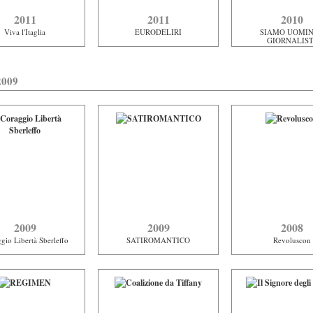
2011
2011
2010
Viva l'Itaglia
EURODELIRI
SIAMO UOMIN
GIORNALIST
2009
2009
2009
2008
gio Libertà Sberleffo
SATIROMANTICO
Revoluscon