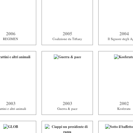
2006
2005
2004
REGIMEN
Coalizione da Tiffany
Il Signore degli A
2003
2003
2002
ttini e altri animali
Guerra & pace
Kosferatu