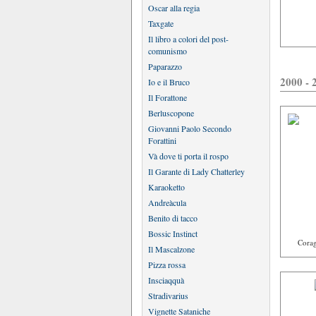
Oscar alla regia
Taxgate
Il libro a colori del post-
comunismo
Paparazzo
2000 - 
Io e il Bruco
Il Forattone
Berluscopone
Giovanni Paolo Secondo
Forattini
Và dove ti porta il rospo
Il Garante di Lady Chatterley
Karaoketto
Andreàcula
Benito di tacco
Bossic Instinct
Corag
Il Mascalzone
Pizza rossa
Insciaqquà
Stradivarius
Vignette Sataniche