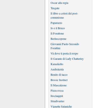
Oscar alla regia
Taxgate
Il libro a colori del post-
comunismo
Paparazzo
Io e il Bruco
Il Forattone
Berluscopone
Giovanni Paolo Secondo
Forattini
Và dove ti porta il rospo
Il Garante di Lady Chatterley
Karaoketto
Andreàcula
Benito di tacco
Bossic Instinct
Il Mascalzone
Pizza rossa
Insciaqquà
Stradivarius
Vignette Sataniche