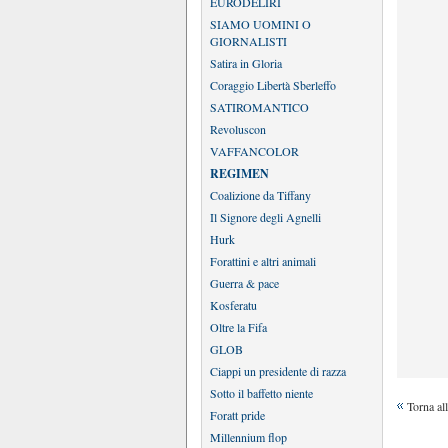
EURODELIRI
SIAMO UOMINI O
GIORNALISTI
Satira in Gloria
Coraggio Libertà Sberleffo
SATIROMANTICO
Revoluscon
VAFFANCOLOR
REGIMEN
Coalizione da Tiffany
Il Signore degli Agnelli
Hurk
Forattini e altri animali
Guerra & pace
Kosferatu
Oltre la Fifa
GLOB
Ciappi un presidente di razza
Sotto il baffetto niente
Torna all
Foratt pride
Millennium flop