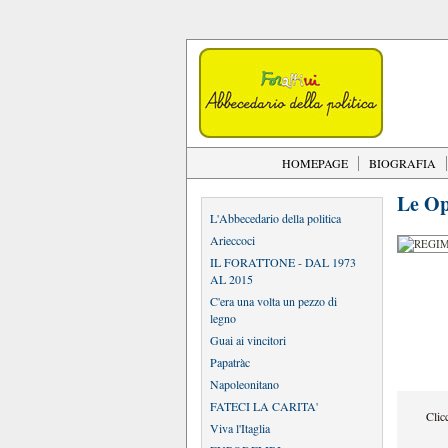
HOMEPAGE
BIOGRAFIA
Le Op
L'Abbecedario della politica
Arieccoci
IL FORATTONE - DAL 1973
AL 2015
C'era una volta un pezzo di
legno
Guai ai vincitori
Papatràc
Napoleonitano
FATECI LA CARITA'
Clic
Viva l'Itaglia