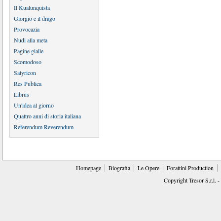
Il Kualunquista
Giorgio e il drago
Provocazia
Nudi alla meta
Pagine gialle
Scomodoso
Satyricon
Res Publica
Librus
Un'idea al giorno
Quattro anni di storia italiana
Referendum Reverendum
Homepage
Biografia
Le Opere
Forattini Production
Copyright Tresor S.r.l. -