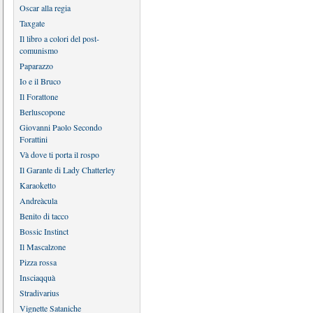
Oscar alla regia
Taxgate
Il libro a colori del post-
comunismo
Paparazzo
Io e il Bruco
Il Forattone
Berluscopone
Giovanni Paolo Secondo
Forattini
Và dove ti porta il rospo
Il Garante di Lady Chatterley
Karaoketto
Andreàcula
Benito di tacco
Bossic Instinct
Il Mascalzone
Pizza rossa
Insciaqquà
Stradivarius
Vignette Sataniche