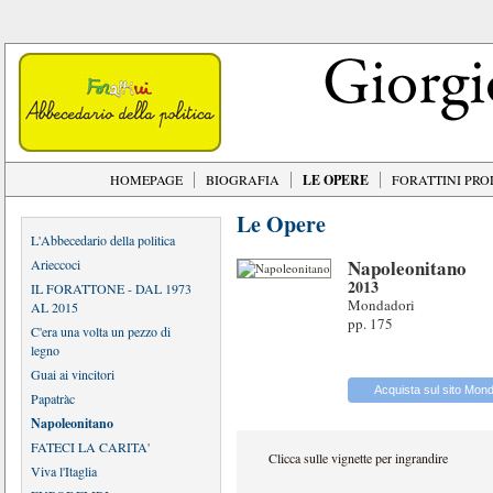
HOMEPAGE
BIOGRAFIA
LE OPERE
FORATTINI PR
Le Opere
L'Abbecedario della politica
Napoleonitano
Arieccoci
2013
IL FORATTONE - DAL 1973
Mondadori
AL 2015
pp. 175
C'era una volta un pezzo di
legno
Guai ai vincitori
Acquista sul sito Mond
Papatràc
Napoleonitano
FATECI LA CARITA'
Clicca sulle vignette per ingrandire
Viva l'Itaglia