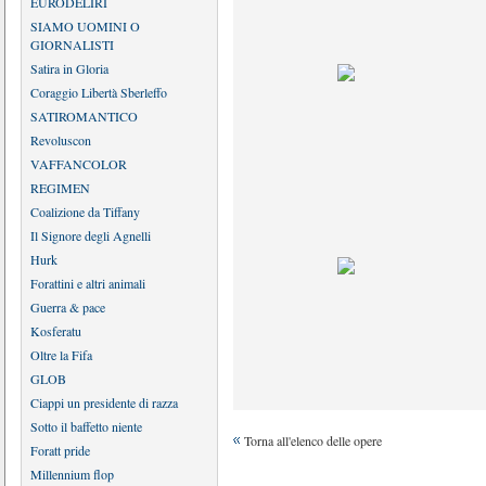
EURODELIRI
SIAMO UOMINI O
GIORNALISTI
Satira in Gloria
Coraggio Libertà Sberleffo
SATIROMANTICO
Revoluscon
VAFFANCOLOR
REGIMEN
Coalizione da Tiffany
Il Signore degli Agnelli
Hurk
Forattini e altri animali
Guerra & pace
Kosferatu
Oltre la Fifa
GLOB
Ciappi un presidente di razza
Sotto il baffetto niente
Torna all'elenco delle opere
Foratt pride
Millennium flop