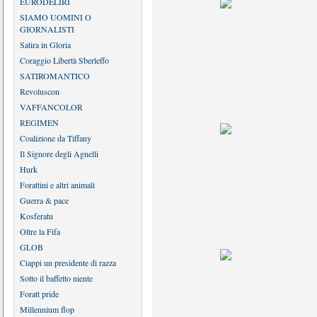
EURODELIRI
SIAMO UOMINI O
GIORNALISTI
Satira in Gloria
Coraggio Libertà Sberleffo
SATIROMANTICO
Revoluscon
VAFFANCOLOR
REGIMEN
Coalizione da Tiffany
Il Signore degli Agnelli
Hurk
Forattini e altri animali
Guerra & pace
Kosferatu
Oltre la Fifa
GLOB
Ciappi un presidente di razza
Sotto il baffetto niente
Foratt pride
Millennium flop