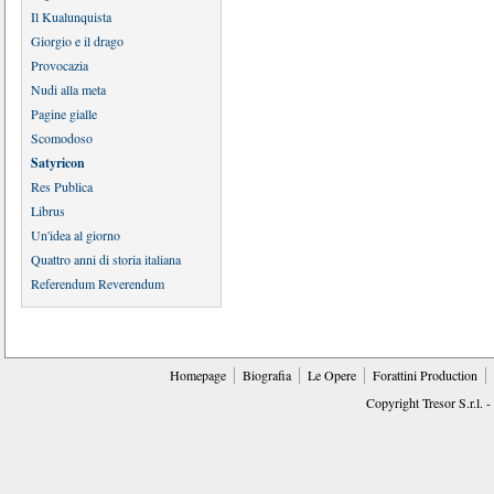
Il Kualunquista
Giorgio e il drago
Provocazia
Nudi alla meta
Pagine gialle
Scomodoso
Satyricon
Res Publica
Librus
Un'idea al giorno
Quattro anni di storia italiana
Referendum Reverendum
Homepage
Biografia
Le Opere
Forattini Production
Copyright Tresor S.r.l. -