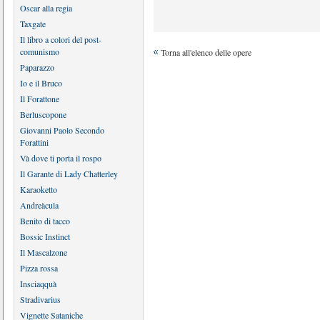
Oscar alla regia
Taxgate
Il libro a colori del post-
comunismo
Torna all'elenco delle opere
Paparazzo
Io e il Bruco
Il Forattone
Berluscopone
Giovanni Paolo Secondo
Forattini
Và dove ti porta il rospo
Il Garante di Lady Chatterley
Karaoketto
Andreàcula
Benito di tacco
Bossic Instinct
Il Mascalzone
Pizza rossa
Insciaqquà
Stradivarius
Vignette Sataniche