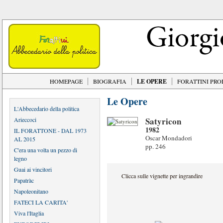
HOMEPAGE
BIOGRAFIA
LE OPERE
FORATTINI PR
Le Opere
L'Abbecedario della politica
Satyricon
Arieccoci
1982
IL FORATTONE - DAL 1973
Oscar Mondadori
AL 2015
pp. 246
C'era una volta un pezzo di
legno
Guai ai vincitori
Clicca sulle vignette per ingrandire
Papatràc
Napoleonitano
FATECI LA CARITA'
Viva l'Itaglia