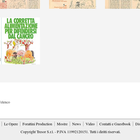
l'elenco
Le Opere
Forattini Production
Mostre
News
Video
Contatti e Guestbook
Di
Copyright Tresor S.r.l. - P.IVA 11992120151. Tutti i diritti riservati.